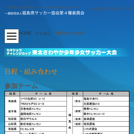
一般財団法人福島県サッカー協会 第４種委員会公式HP
updated 2026-02-14
HOME
|
トレセン
|
東北さわやか杯
日程・組み合わせ
参加チーム