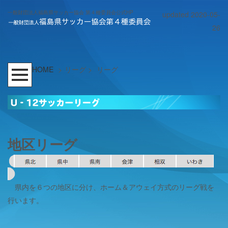
一般財団法人福島県サッカー協会 第４種委員会公式HP
updated 2020-05-
26
HOME
>
リーグ
>
リーグ
地区リーグ
県内を６つの地区に分け、ホーム＆アウェイ方式のリーグ戦を
行います。